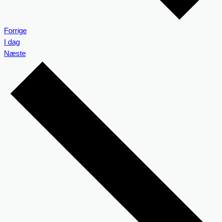
Begivenheder
Forrige
I dag
Begivenheder
Næste